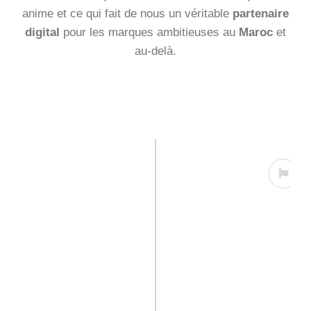
anime et ce qui fait de nous un véritable
partenaire
digital
pour les marques ambitieuses au
Maroc
et
au-delà.
Notre Essence
Chez ArfBlue,
notre essence
repose sur
l’innovation, la créativité et la performance.
En tant qu’
agence de communication
360°
, nous combinons savoir-faire
technique et vision stratégique pour
construire des expériences digitales
percutantes.