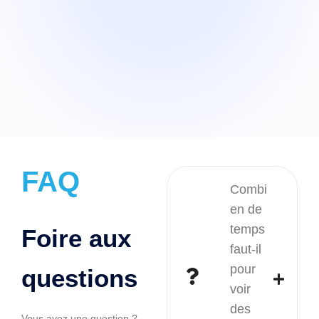
FAQ
Combi
en de
temps
Foire aux
faut-il
pour
questions
voir
des
Vous avez une question ?